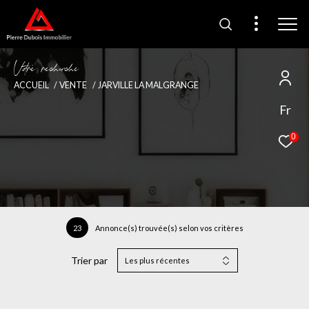
V
o
r
e
r
e
c
e
c
e
ACCUEIL
VENTE
JARVILLE LA MALGRANGE
Fr
0
23
Annonce(s) trouvée(s) selon vos critères
Trier par
Les plus récentes