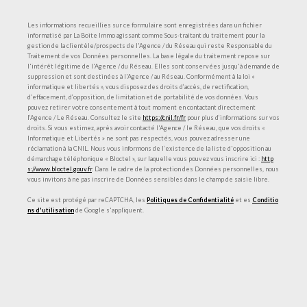
Les informations recueillies sur ce formulaire sont enregistrées dans un fichier
informatisé par La Boite Immo agissant comme Sous-traitant du traitement pour la
gestion de la clientèle/prospects de l'Agence / du Réseau qui reste Responsable du
Traitement de vos Données personnelles. La base légale du traitement repose sur
l'intérêt légitime de l'Agence / du Réseau. Elles sont conservées jusqu'à demande de
suppression et sont destinées à l'Agence / au Réseau. Conformément à la loi «
informatique et libertés », vous disposez des droits d’accès, de rectification,
d’effacement, d’opposition, de limitation et de portabilité de vos données. Vous
pouvez retirer votre consentement à tout moment en contactant directement
l’Agence / Le Réseau. Consultez le site
https://cnil.fr/fr
pour plus d’informations sur vos
droits. Si vous estimez, après avoir contacté l'Agence / le Réseau, que vos droits «
Informatique et Libertés » ne sont pas respectés, vous pouvez adresser une
réclamation à la CNIL. Nous vous informons de l’existence de la liste d'opposition au
démarchage téléphonique « Bloctel », sur laquelle vous pouvez vous inscrire ici :
http
s://www.bloctel.gouv.fr
. Dans le cadre de la protection des Données personnelles, nous
vous invitons à ne pas inscrire de Données sensibles dans le champ de saisie libre.
Ce site est protégé par reCAPTCHA, les
Politiques de Confidentialité
et es
Conditio
ns d'utilisation
de Google s'appliquent.