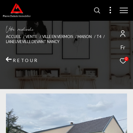
V
o
r
e
r
e
c
e
c
e
ACCUEIL
VENTE
VILLE EN VERMOIS
MAISON
T4
LANEUVEVILLE DEVANT NANCY
Fr
0
RETOUR