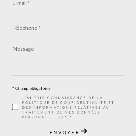
mail
*
Téléphone
*
Message
*
* Champ obligatoire
J'AI PRIS CONNAISSANCE DE LA
POLITIQUE DE CONFIDENTIALITÉ ET
DES INFORMATIONS RELATIVES AU
TRAITEMENT DE MES DONNÉES
PERSONNELLES (*)*
ENVOYER