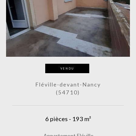
VENDU
Fléville-devant-Nancy
(54710)
6 pièces - 193 m²
Appartement Fléville