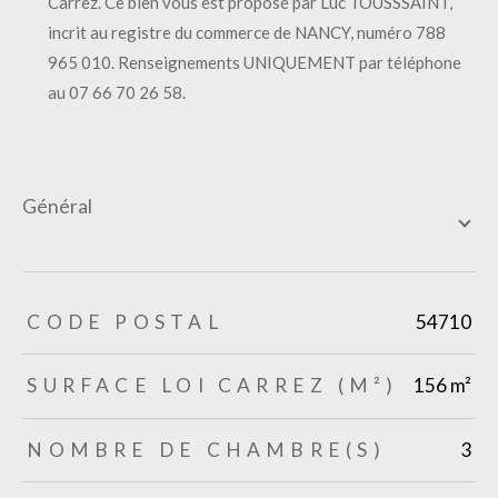
Carrez. Ce bien vous est proposé par Luc TOUSSSAINT,
incrit au registre du commerce de NANCY, numéro 788
965 010. Renseignements UNIQUEMENT par téléphone
au 07 66 70 26 58.
général
TRAD_ZEPHYR_Caracteristique
TRAD_ZEPHYR_Valeurs
CODE POSTAL
54710
SURFACE LOI CARREZ (M²)
156 m²
NOMBRE DE CHAMBRE(S)
3