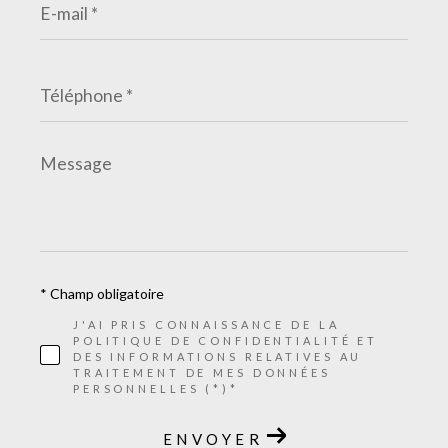
mail
*
Téléphone
*
Message
*
* Champ obligatoire
J'AI PRIS CONNAISSANCE DE LA
POLITIQUE DE CONFIDENTIALITÉ ET
DES INFORMATIONS RELATIVES AU
TRAITEMENT DE MES DONNÉES
PERSONNELLES (*)*
ENVOYER