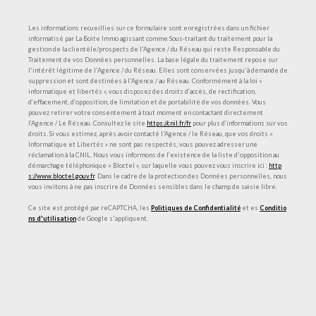
Les informations recueillies sur ce formulaire sont enregistrées dans un fichier
informatisé par La Boite Immo agissant comme Sous-traitant du traitement pour la
gestion de la clientèle/prospects de l'Agence / du Réseau qui reste Responsable du
Traitement de vos Données personnelles. La base légale du traitement repose sur
l'intérêt légitime de l'Agence / du Réseau. Elles sont conservées jusqu'à demande de
suppression et sont destinées à l'Agence / au Réseau. Conformément à la loi «
informatique et libertés », vous disposez des droits d’accès, de rectification,
d’effacement, d’opposition, de limitation et de portabilité de vos données. Vous
pouvez retirer votre consentement à tout moment en contactant directement
l’Agence / Le Réseau. Consultez le site
https://cnil.fr/fr
pour plus d’informations sur vos
droits. Si vous estimez, après avoir contacté l'Agence / le Réseau, que vos droits «
Informatique et Libertés » ne sont pas respectés, vous pouvez adresser une
réclamation à la CNIL. Nous vous informons de l’existence de la liste d'opposition au
démarchage téléphonique « Bloctel », sur laquelle vous pouvez vous inscrire ici :
http
s://www.bloctel.gouv.fr
. Dans le cadre de la protection des Données personnelles, nous
vous invitons à ne pas inscrire de Données sensibles dans le champ de saisie libre.
Ce site est protégé par reCAPTCHA, les
Politiques de Confidentialité
et es
Conditio
ns d'utilisation
de Google s'appliquent.