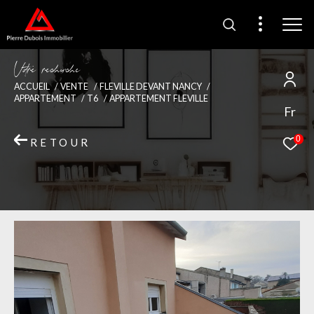
V
o
r
e
r
e
c
e
c
e
ACCUEIL
VENTE
FLEVILLE DEVANT NANCY
APPARTEMENT
T6
APPARTEMENT FLEVILLE
Fr
0
RETOUR