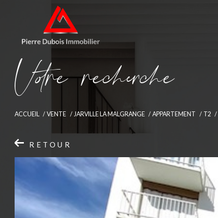
V
o
r
e
r
e
c
e
c
e
ACCUEIL
VENTE
JARVILLE LA MALGRANGE
APPARTEMENT
T2
RETOUR