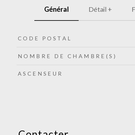
Général
Détail +
F
TRAD_ZEPHYR_Caracteristique
TRAD_ZEPHYR_Valeurs
CODE POSTAL
NOMBRE DE CHAMBRE(S)
ASCENSEUR
Contacter