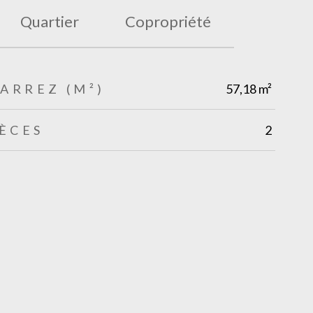
Quartier
Copropriété
CARREZ (M²)
57,18 m²
ÈCES
2