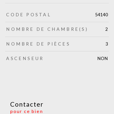
TRAD_ZEPHYR_Caracteristique
TRAD_ZEPHYR_Valeurs
CODE POSTAL
54140
NOMBRE DE CHAMBRE(S)
2
NOMBRE DE PIÈCES
3
ASCENSEUR
NON
Contacter
pour ce bien