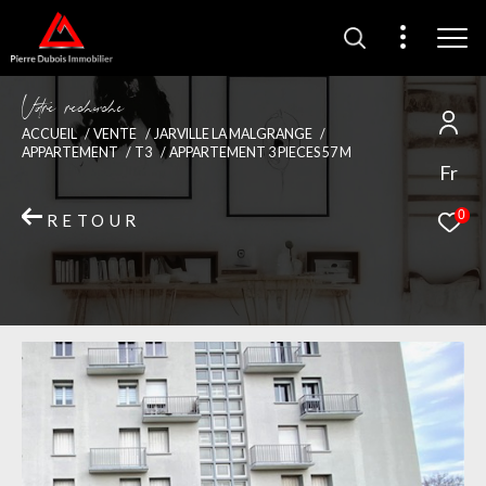
V
o
r
e
r
e
c
e
c
e
ACCUEIL
VENTE
JARVILLE LA MALGRANGE
APPARTEMENT
T3
APPARTEMENT 3 PIECES 57 M
Fr
0
RETOUR