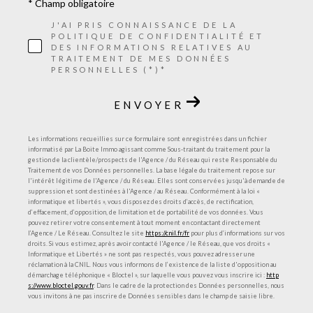
* Champ obligatoire
J'AI PRIS CONNAISSANCE DE LA
POLITIQUE DE CONFIDENTIALITÉ ET
DES INFORMATIONS RELATIVES AU
TRAITEMENT DE MES DONNÉES
PERSONNELLES (*)*
ENVOYER
Les informations recueillies sur ce formulaire sont enregistrées dans un fichier
informatisé par La Boite Immo agissant comme Sous-traitant du traitement pour la
gestion de la clientèle/prospects de l'Agence / du Réseau qui reste Responsable du
Traitement de vos Données personnelles. La base légale du traitement repose sur
l'intérêt légitime de l'Agence / du Réseau. Elles sont conservées jusqu'à demande de
suppression et sont destinées à l'Agence / au Réseau. Conformément à la loi «
informatique et libertés », vous disposez des droits d’accès, de rectification,
d’effacement, d’opposition, de limitation et de portabilité de vos données. Vous
pouvez retirer votre consentement à tout moment en contactant directement
l’Agence / Le Réseau. Consultez le site
https://cnil.fr/fr
pour plus d’informations sur vos
droits. Si vous estimez, après avoir contacté l'Agence / le Réseau, que vos droits «
Informatique et Libertés » ne sont pas respectés, vous pouvez adresser une
réclamation à la CNIL. Nous vous informons de l’existence de la liste d'opposition au
démarchage téléphonique « Bloctel », sur laquelle vous pouvez vous inscrire ici :
http
s://www.bloctel.gouv.fr
. Dans le cadre de la protection des Données personnelles, nous
vous invitons à ne pas inscrire de Données sensibles dans le champ de saisie libre.