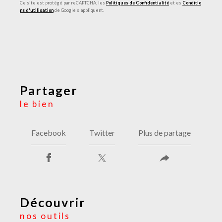
Ce site est protégé par reCAPTCHA, les
Politiques de Confidentialité
et es
Conditio
ns d'utilisation
de Google s'appliquent.
partager
le bien
Facebook
Twitter
Plus de partage
découvrir
nos outils