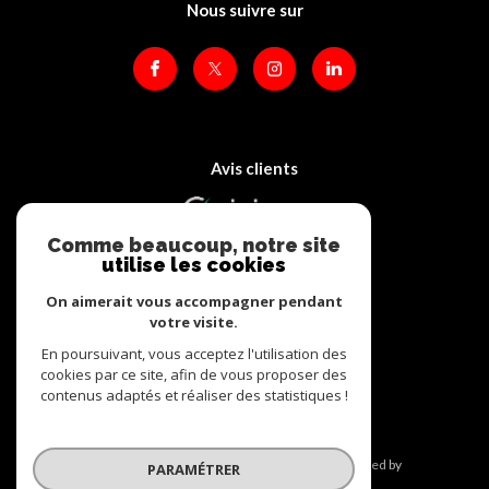
Nous suivre sur
Avis clients
Comme beaucoup, notre site
utilise les cookies
On aimerait vous accompagner pendant
votre visite.
Adhérents
En poursuivant, vous acceptez l'utilisation des
cookies par ce site, afin de vous proposer des
contenus adaptés et réaliser des statistiques !
© 2026 | Tous droits réservés | Traduction powered by
PARAMÉTRER
Google |