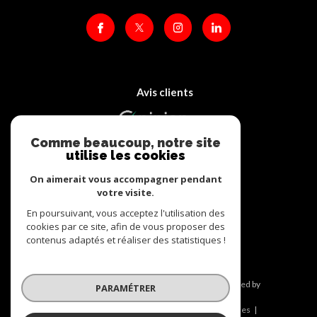
Avis clients
Comme beaucoup, notre site
utilise les cookies
On aimerait vous accompagner pendant
votre visite.
Adhérents
En poursuivant, vous acceptez l'utilisation des
cookies par ce site, afin de vous proposer des
contenus adaptés et réaliser des statistiques !
© 2026 | Tous droits réservés | Traduction powered by
PARAMÉTRER
Google |
Nos honoraires
Plan du site
Mentions légales