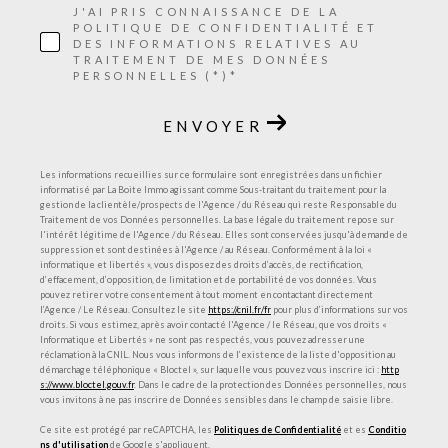
J'AI PRIS CONNAISSANCE DE LA
POLITIQUE DE CONFIDENTIALITÉ ET
DES INFORMATIONS RELATIVES AU
TRAITEMENT DE MES DONNÉES
PERSONNELLES (*)*
ENVOYER
Les informations recueillies sur ce formulaire sont enregistrées dans un fichier
informatisé par La Boite Immo agissant comme Sous-traitant du traitement pour la
gestion de la clientèle/prospects de l'Agence / du Réseau qui reste Responsable du
Traitement de vos Données personnelles. La base légale du traitement repose sur
l'intérêt légitime de l'Agence / du Réseau. Elles sont conservées jusqu'à demande de
suppression et sont destinées à l'Agence / au Réseau. Conformément à la loi «
informatique et libertés », vous disposez des droits d’accès, de rectification,
d’effacement, d’opposition, de limitation et de portabilité de vos données. Vous
pouvez retirer votre consentement à tout moment en contactant directement
l’Agence / Le Réseau. Consultez le site
https://cnil.fr/fr
pour plus d’informations sur vos
droits. Si vous estimez, après avoir contacté l'Agence / le Réseau, que vos droits «
Informatique et Libertés » ne sont pas respectés, vous pouvez adresser une
réclamation à la CNIL. Nous vous informons de l’existence de la liste d'opposition au
démarchage téléphonique « Bloctel », sur laquelle vous pouvez vous inscrire ici :
http
s://www.bloctel.gouv.fr
. Dans le cadre de la protection des Données personnelles, nous
vous invitons à ne pas inscrire de Données sensibles dans le champ de saisie libre.
Ce site est protégé par reCAPTCHA, les
Politiques de Confidentialité
et es
Conditio
ns d'utilisation
de Google s'appliquent.