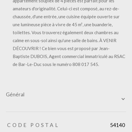
appartement souplex de 4 pièces est parfait pour les
amateurs d'originalité. Celui-ci est composé, au rez-de-
chaussée, d'une entrée, une cuisine équipée ouverte sur
une lumineuse pièce à vivre de 45 m², une buanderie,
toilettes. Vous trouverez également deux chambres au
calme en sous-sol ainsi qu'une salle de bains. À VENIR
DÉCOUVRIR ! Ce bien vous est proposé par Jean-
Baptiste DUBOIS, Agent commercial immatriculé au RSAC
de Bar-Le-Duc sous le numéro 808 017 545.
général
TRAD_ZEPHYR_Caracteristique
TRAD_ZEPHYR_Valeurs
CODE POSTAL
54140