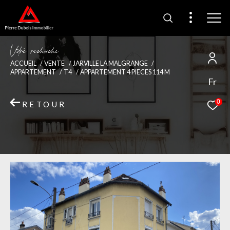
V
o
r
e
r
e
c
e
c
e
ACCUEIL
VENTE
JARVILLE LA MALGRANGE
APPARTEMENT
T4
APPARTEMENT 4 PIECES 114 M
Fr
0
RETOUR