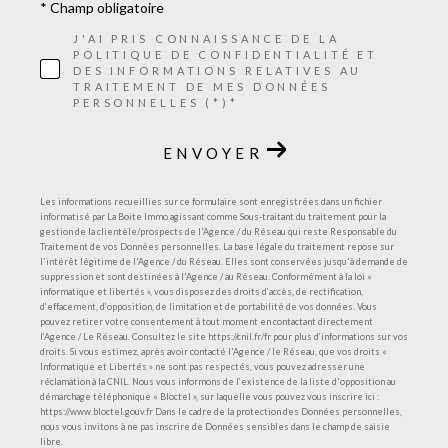
* Champ obligatoire
J'AI PRIS CONNAISSANCE DE LA
POLITIQUE DE CONFIDENTIALITÉ ET
DES INFORMATIONS RELATIVES AU
TRAITEMENT DE MES DONNÉES
PERSONNELLES (*)*
ENVOYER
Les informations recueillies sur ce formulaire sont enregistrées dans un fichier
informatisé par La Boite Immo agissant comme Sous-traitant du traitement pour la
gestion de la clientèle/prospects de l'Agence / du Réseau qui reste Responsable du
Traitement de vos Données personnelles. La base légale du traitement repose sur
l'intérêt légitime de l'Agence / du Réseau. Elles sont conservées jusqu'à demande de
suppression et sont destinées à l'Agence / au Réseau. Conformément à la loi «
informatique et libertés », vous disposez des droits d’accès, de rectification,
d’effacement, d’opposition, de limitation et de portabilité de vos données. Vous
pouvez retirer votre consentement à tout moment en contactant directement
l’Agence / Le Réseau. Consultez le site https://cnil.fr/fr pour plus d’informations sur vos
droits. Si vous estimez, après avoir contacté l'Agence / le Réseau, que vos droits «
Informatique et Libertés » ne sont pas respectés, vous pouvez adresser une
réclamation à la CNIL. Nous vous informons de l’existence de la liste d'opposition au
démarchage téléphonique « Bloctel », sur laquelle vous pouvez vous inscrire ici :
https://www.bloctel.gouv.fr Dans le cadre de la protection des Données personnelles,
nous vous invitons à ne pas inscrire de Données sensibles dans le champ de saisie
libre.