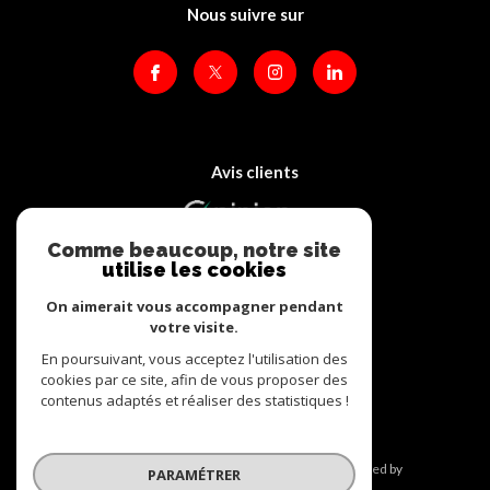
Nous suivre sur
Avis clients
Comme beaucoup, notre site
utilise les cookies
On aimerait vous accompagner pendant
votre visite.
Adhérents
En poursuivant, vous acceptez l'utilisation des
cookies par ce site, afin de vous proposer des
contenus adaptés et réaliser des statistiques !
© 2026 | Tous droits réservés | Traduction powered by
PARAMÉTRER
Google |