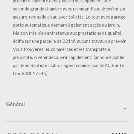
première chambre avec placard de rangement, une
seconde grande chambre avec un magnifique dressing sur-
mesure, une salle d'eau avec toilette. Le tout avec garage
porte automatique donnant également accès au jardin.
Maison très bien entretenue aux prestations de qualité
édifié sur une parcelle de 221m², aucuns travaux à prévoir.
Vous trouverez les commerces et les transports à
proximité. À venir découvrir rapidement! (annonce publié
par Jean Baptiste Dubois agent commercial RSAC Bar Le
Duc 808017545).
général
TRAD_ZEPHYR_Caracteristique
TRAD_ZEPHYR_Valeurs