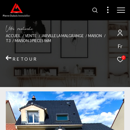
V
o
r
e
r
e
c
e
c
e
ACCUEIL
VENTE
JARVILLE LA MALGRANGE
MAISON
T3
MAISON 3 PIECES 86M
Fr
0
RETOUR