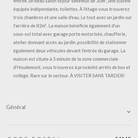
entrée, un beau salon séjour lumineux de 30m², une cuisine
équipée indépendante, toilettes. À l'étage vous trouverez
trois chambres et une salle d'eau. Le tout avec un jardin sur
l'arrière de 82m². La maison bénéficie également d'un
sous-sol total avec garage porte motorisée, chaufferie,
atelier donnant accès au jardin, possibilité de stationner
également deux véhicules devant l'entrée du garage. La
maison est située à 5 minute de la zone commerciale
d'Houdemont, vous trouverez à proximité arrêts de bus et
collège. Rare sur le secteur. À VISITER SANS TARDER!
général
TRAD_ZEPHYR_Caracteristique
TRAD_ZEPHYR_Valeurs