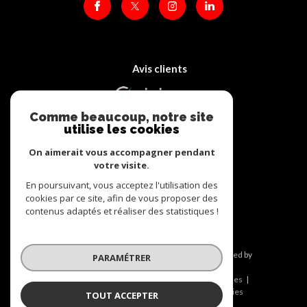
Avis clients
Comme beaucoup, notre site
utilise les cookies
On aimerait vous accompagner pendant
votre visite.
Adhérents
En poursuivant, vous acceptez l'utilisation des
cookies par ce site, afin de vous proposer des
contenus adaptés et réaliser des statistiques !
© 2026 | Tous droits réservés | Traduction powered by
PARAMÉTRER
Google |
Nos honoraires
Plan du site
Mentions légales
Admin
Nos liens
Politique RGPD
Cookies
TOUT ACCEPTER