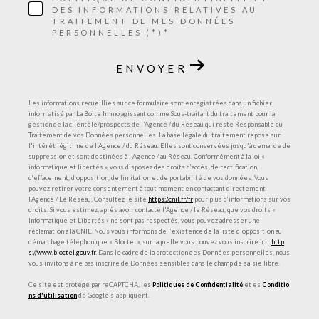
DES INFORMATIONS RELATIVES AU
TRAITEMENT DE MES DONNÉES
PERSONNELLES (*)*
ENVOYER
Les informations recueillies sur ce formulaire sont enregistrées dans un fichier
informatisé par La Boite Immo agissant comme Sous-traitant du traitement pour la
gestion de la clientèle/prospects de l'Agence / du Réseau qui reste Responsable du
Traitement de vos Données personnelles. La base légale du traitement repose sur
l'intérêt légitime de l'Agence / du Réseau. Elles sont conservées jusqu'à demande de
suppression et sont destinées à l'Agence / au Réseau. Conformément à la loi «
informatique et libertés », vous disposez des droits d’accès, de rectification,
d’effacement, d’opposition, de limitation et de portabilité de vos données. Vous
pouvez retirer votre consentement à tout moment en contactant directement
l’Agence / Le Réseau. Consultez le site
https://cnil.fr/fr
pour plus d’informations sur vos
droits. Si vous estimez, après avoir contacté l'Agence / le Réseau, que vos droits «
Informatique et Libertés » ne sont pas respectés, vous pouvez adresser une
réclamation à la CNIL. Nous vous informons de l’existence de la liste d'opposition au
démarchage téléphonique « Bloctel », sur laquelle vous pouvez vous inscrire ici :
http
s://www.bloctel.gouv.fr
. Dans le cadre de la protection des Données personnelles, nous
vous invitons à ne pas inscrire de Données sensibles dans le champ de saisie libre.
Ce site est protégé par reCAPTCHA, les
Politiques de Confidentialité
et es
Conditio
ns d'utilisation
de Google s'appliquent.