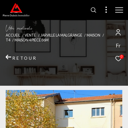
V
o
r
e
r
e
c
e
c
e
ACCUEIL
VENTE
JARVILLE LA MALGRANGE
MAISON
T4
MAISON 4 PIECE 86M
Fr
0
RETOUR