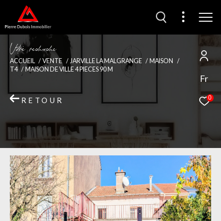
V
o
r
e
r
e
c
e
c
e
ACCUEIL
VENTE
JARVILLE LA MALGRANGE
MAISON
T4
MAISON DE VILLE 4 PIECES 90 M
Fr
0
RETOUR